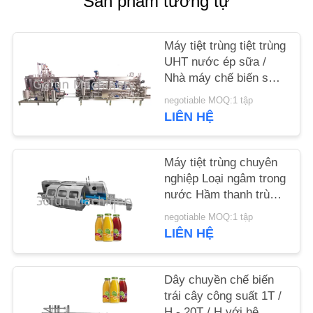
Sản phẩm tương tự
LIÊN
Máy tiệt trùng tiệt trùng
HỆ
UHT nước ép sữa /
CHÚNG
Nhà máy chế biến sữa
Uht
TÔI
negotiable MOQ:1 tập
LIÊN HỆ
TIN
Máy tiệt trùng chuyên
TỨC
nghiệp Loại ngâm trong
nước Hầm thanh trùng
CÁC
và làm mát
negotiable MOQ:1 tập
TRƯỜNG
LIÊN HỆ
HỢP
Dây chuyền chế biến
trái cây công suất 1T /
YÊU
H - 20T / H với hệ