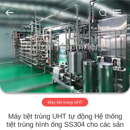
2026
Shanghai
Gofun
Machinery
Co.,
Ltd..
All
Rights
NHÀ
Reserved.
CÁC
SẢN
PHẨM
VIDEO
HƯỚNG
Máy tiệt trùng UHT
DẪN
Máy tiệt trùng UHT tự động Hệ thống
VR
tiệt trùng hình ống SS304 cho các sản