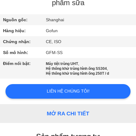
phẩm sữa
VỀ
Nguồn gốc:
Shanghai
CHÚNG
TÔI
Hàng hiệu:
Gofun
Chứng nhận:
CE, ISO
THAM
Số mô hình:
GFM-SS
QUAN
Điểm nổi bật:
,
Máy tiệt trùng UHT
,
Hệ thống khử trùng hình ống SS304
NHÀ
Hệ thống khử trùng hình ống 250T / d
MÁY
LIÊN HỆ CHÚNG TÔI!
KIỂM
SOÁT
MỞ RA CHI TIẾT
CHẤT
LƯỢNG