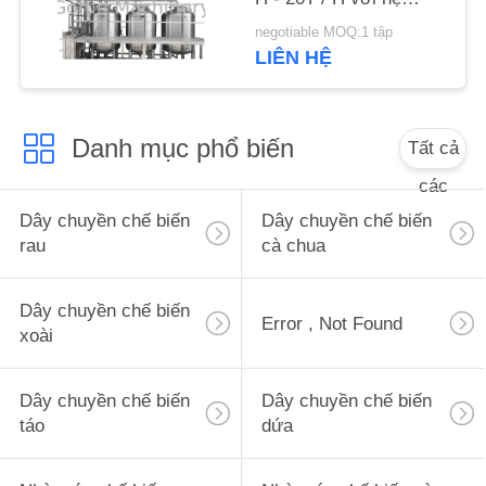
CẦU
thống CIP tích hợp
negotiable MOQ:1 tập
BÁO
LIÊN HỆ
GIÁ
Danh mục phổ biến
Tất cả
SƠ
các
ĐỒ
Dây chuyền chế biến
Dây chuyền chế biến
TRANG
rau
cà chua
WEB
Dây chuyền chế biến
Error , Not Found
CHÍNH
xoài
SÁCH
BẢO
Dây chuyền chế biến
Dây chuyền chế biến
táo
dứa
MẬT