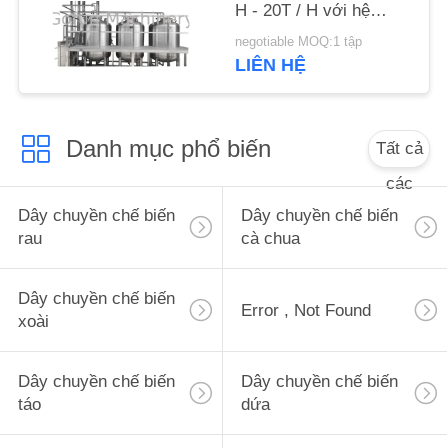
H - 20T / H với hệ
CẦU
thống CIP tích hợp
BÁO
negotiable MOQ:1 tập
LIÊN HỆ
GIÁ
SƠ
Danh mục phổ biến
Tất cả
ĐỒ
các
TRANG
Dây chuyền chế biến
Dây chuyền chế biến
WEB
rau
cà chua
Dây chuyền chế biến
CHÍNH
Error , Not Found
xoài
SÁCH
BẢO
Dây chuyền chế biến
Dây chuyền chế biến
MẬT
táo
dứa