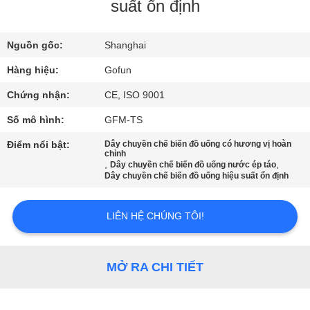
suất ổn định
VỀ
Nguồn gốc:
Shanghai
CHÚNG
TÔI
Hàng hiệu:
Gofun
Chứng nhận:
CE, ISO 9001
THAM
Số mô hình:
GFM-TS
QUAN
Điểm nổi bật:
Dây chuyền chế biến đồ uống có hương vị hoàn
chỉnh
NHÀ
,
,
Dây chuyền chế biến đồ uống nước ép táo
Dây chuyền chế biến đồ uống hiệu suất ổn định
MÁY
LIÊN HỆ CHÚNG TÔI!
KIỂM
SOÁT
MỞ RA CHI TIẾT
CHẤT
LƯỢNG