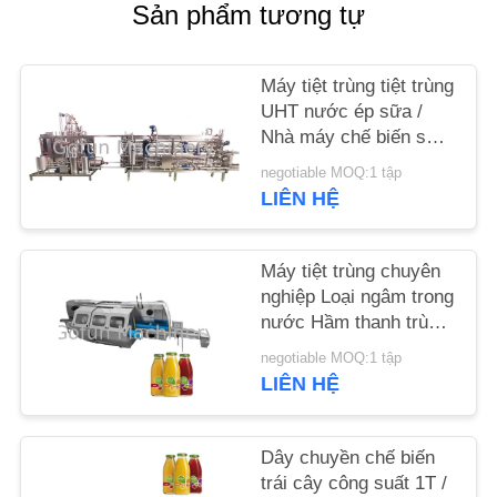
Sản phẩm tương tự
LIÊN
HỆ
Máy tiệt trùng tiệt trùng
UHT nước ép sữa /
CHÚNG
Nhà máy chế biến sữa
TÔI
Uht
negotiable MOQ:1 tập
LIÊN HỆ
TIN
TỨC
Máy tiệt trùng chuyên
nghiệp Loại ngâm trong
nước Hầm thanh trùng
CÁC
và làm mát
negotiable MOQ:1 tập
TRƯỜNG
LIÊN HỆ
HỢP
Dây chuyền chế biến
YÊU
trái cây công suất 1T /