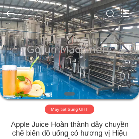
2026
Shanghai
Gofun
Machinery
Co.,
Ltd..
All
Rights
NHÀ
Reserved.
CÁC
SẢN
PHẨM
VIDEO
HƯỚNG
Máy tiệt trùng UHT
DẪN
Apple Juice Hoàn thành dây chuyền
VR
chế biến đồ uống có hương vị Hiệu