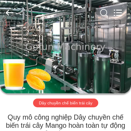
2026
Shanghai
Gofun
Machinery
Co.,
Ltd..
All
Rights
NHÀ
Reserved.
CÁC
SẢN
PHẨM
VIDEO
HƯỚNG
Dây chuyền chế biến trái cây
DẪN
Quy mô công nghiệp Dây chuyền chế
VR
biến trái cây Mango hoàn toàn tự động