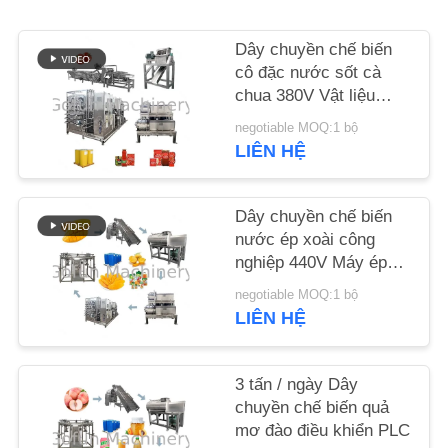
LIÊN
Dây chuyền chế biến
HỆ
cô đặc nước sốt cà
chua 380V Vật liệu
CHÚNG
thép không gỉ 304
negotiable MOQ:1 bộ
TÔI
LIÊN HỆ
TIN
Dây chuyền chế biến
TỨC
nước ép xoài công
nghiệp 440V Máy ép
xoài
CÁC
negotiable MOQ:1 bộ
LIÊN HỆ
TRƯỜNG
HỢP
3 tấn / ngày Dây
chuyền chế biến quả
YÊU
mơ đào điều khiển PLC