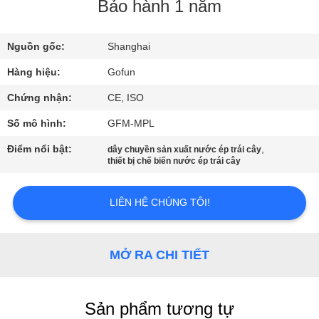
Bảo hành 1 năm
VỀ
Nguồn gốc:
Shanghai
CHÚNG
TÔI
Hàng hiệu:
Gofun
Chứng nhận:
CE, ISO
THAM
Số mô hình:
GFM-MPL
QUAN
Điểm nổi bật:
,
dây chuyền sản xuất nước ép trái cây
thiết bị chế biến nước ép trái cây
NHÀ
MÁY
LIÊN HỆ CHÚNG TÔI!
KIỂM
MỞ RA CHI TIẾT
SOÁT
CHẤT
LƯỢNG
Sản phẩm tương tự