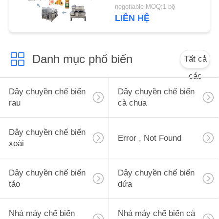
CẦU
negotiable MOQ:1 bộ
LIÊN HỆ
BÁO
GIÁ
Danh mục phổ biến
Tất cả
SƠ
các
ĐỒ
Dây chuyền chế biến
Dây chuyền chế biến
TRANG
rau
cà chua
WEB
Dây chuyền chế biến
Error , Not Found
xoài
CHÍNH
SÁCH
Dây chuyền chế biến
Dây chuyền chế biến
BẢO
táo
dứa
MẬT
Nhà máy chế biến
Nhà máy chế biến cà