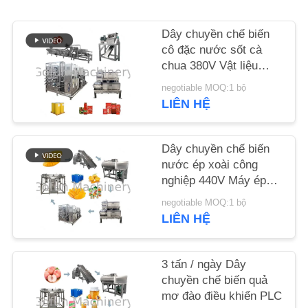
LIÊN
Dây chuyền chế biến
HỆ
cô đặc nước sốt cà
chua 380V Vật liệu
CHÚNG
thép không gỉ 304
negotiable MOQ:1 bộ
TÔI
LIÊN HỆ
TIN
Dây chuyền chế biến
TỨC
nước ép xoài công
nghiệp 440V Máy ép
xoài
CÁC
negotiable MOQ:1 bộ
LIÊN HỆ
TRƯỜNG
HỢP
3 tấn / ngày Dây
chuyền chế biến quả
YÊU
mơ đào điều khiển PLC