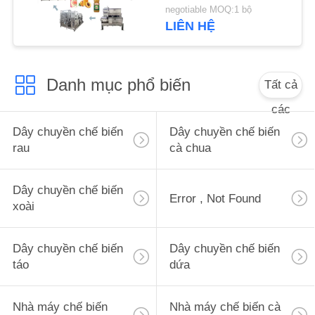
CẦU
negotiable MOQ:1 bộ
LIÊN HỆ
BÁO
GIÁ
Danh mục phổ biến
Tất cả
SƠ
các
ĐỒ
Dây chuyền chế biến
Dây chuyền chế biến
TRANG
rau
cà chua
WEB
Dây chuyền chế biến
Error , Not Found
xoài
CHÍNH
SÁCH
Dây chuyền chế biến
Dây chuyền chế biến
BẢO
táo
dứa
MẬT
Nhà máy chế biến
Nhà máy chế biến cà