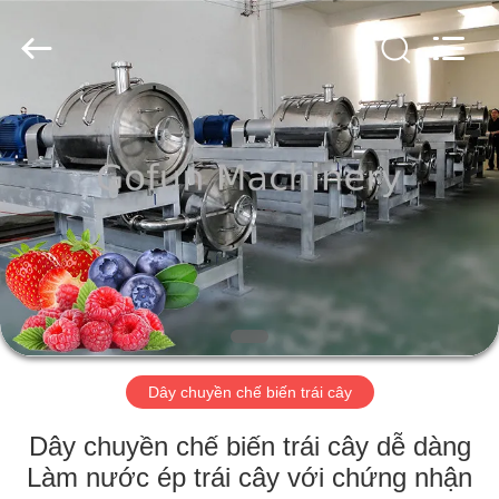
2026
Shanghai
Gofun
Machinery
Co.,
Ltd..
All
Rights
NHÀ
Reserved.
CÁC
SẢN
PHẨM
VIDEO
HƯỚNG
Dây chuyền chế biến trái cây
DẪN
Dây chuyền chế biến trái cây dễ dàng
VR
Làm nước ép trái cây với chứng nhận