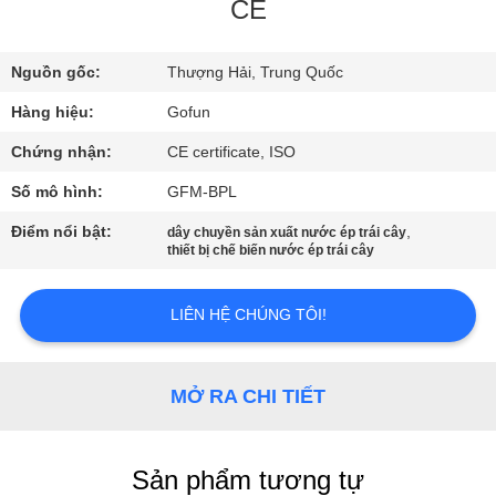
CE
VỀ
Nguồn gốc:
Thượng Hải, Trung Quốc
CHÚNG
TÔI
Hàng hiệu:
Gofun
Chứng nhận:
CE certificate, ISO
THAM
Số mô hình:
GFM-BPL
QUAN
Điểm nổi bật:
,
dây chuyền sản xuất nước ép trái cây
thiết bị chế biến nước ép trái cây
NHÀ
MÁY
LIÊN HỆ CHÚNG TÔI!
KIỂM
MỞ RA CHI TIẾT
SOÁT
CHẤT
LƯỢNG
Sản phẩm tương tự