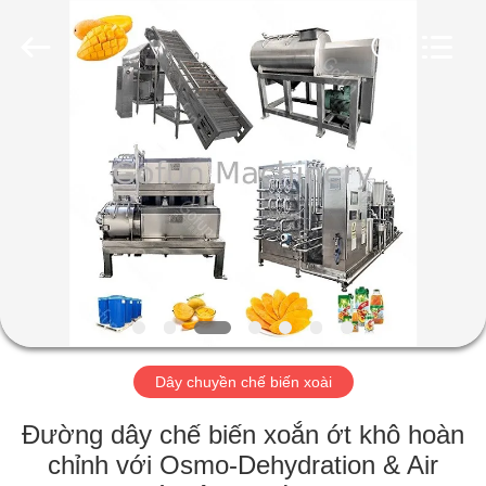
2026
Shanghai
Gofun
Machinery
Co.,
Ltd..
All
Rights
NHÀ
Reserved.
CÁC
SẢN
PHẨM
VIDEO
HƯỚNG
Dây chuyền chế biến xoài
DẪN
Đường dây chế biến xoắn ớt khô hoàn
VR
chỉnh với Osmo-Dehydration & Air