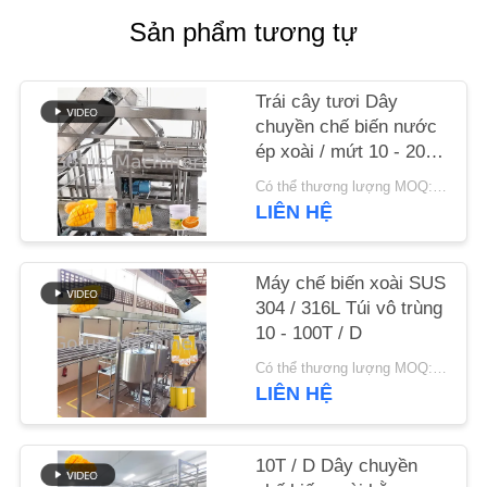
Sản phẩm tương tự
LIÊN
HỆ
Trái cây tươi Dây
CHÚNG
chuyền chế biến nước
TÔI
ép xoài / mứt 10 - 200T
/ D
Có thể thương lượng MOQ:1 BỘ
LIÊN HỆ
TIN
TỨC
Máy chế biến xoài SUS
304 / 316L Túi vô trùng
CÁC
10 - 100T / D
TRƯỜNG
Có thể thương lượng MOQ:1 bộ
LIÊN HỆ
HỢP
YÊU
10T / D Dây chuyền