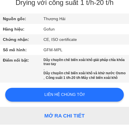
Drying với công suất 1 t/h-20 t/h
VỀ
Nguồn gốc:
Thượng Hải
CHÚNG
TÔI
Hàng hiệu:
Gofun
Chứng nhận:
CE, ISO certificate
THAM
Số mô hình:
GFM-MPL
QUAN
Điểm nổi bật:
Dây chuyền chế biến xoài khô giải pháp chìa khóa
trao tay
NHÀ
,
Dây chuyền chế biến xoài khô và khử nước Osmo
MÁY
,
Công suất 1 t/h-20 t/h Máy chế biến xoài khô
KIỂM
LIÊN HỆ CHÚNG TÔI!
SOÁT
CHẤT
MỞ RA CHI TIẾT
LƯỢNG