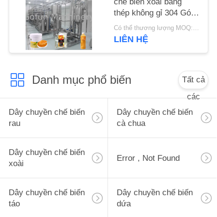
chế biến xoài bằng
CẦU
thép không gỉ 304 Gói
BÁO
túi vô trùng
Có thể thương lượng MOQ:1 bộ
GIÁ
LIÊN HỆ
SƠ
Danh mục phổ biến
Tất cả
ĐỒ
các
TRANG
Dây chuyền chế biến
Dây chuyền chế biến
WEB
rau
cà chua
CHÍNH
Dây chuyền chế biến
Error , Not Found
SÁCH
xoài
BẢO
Dây chuyền chế biến
Dây chuyền chế biến
MẬT
táo
dứa