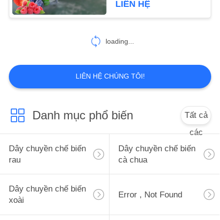
LIÊN HỆ
30
Thiết bị chế biến
loading...
Berry
LIÊN HỆ CHÚNG TÔI!
Danh mục phổ biến
Tất cả
81
các
Dây chuyền chế
Dây chuyền chế biến
Dây chuyền chế biến
biến trái cây
rau
cà chua
Dây chuyền chế biến
Error , Not Found
xoài