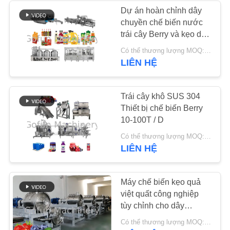
CẦU
Dự án hoàn chỉnh dây
BÁO
chuyền chế biến nước
22
trái cây Berry và kẹo dẻo
GIÁ
Nhà máy chế biến
Bao gồm lắp đặt thiết bị
Có thể thương lượng MOQ:1 bộ
và đào tạo
LIÊN HỆ
đào
SƠ
ĐỒ
Trái cây khô SUS 304
TRANG
Thiết bị chế biến Berry
10-100T / D
WEB
15
Có thể thương lượng MOQ:1 bộ
LIÊN HỆ
Nhà máy chế biến
CHÍNH
SÁCH
cà rốt
Máy chế biến kẹo quả
BẢO
việt quất công nghiệp
MẬT
tùy chỉnh cho dây
chuyền sản xuất sản
Có thể thương lượng MOQ:1 bộ
phẩm việt quất