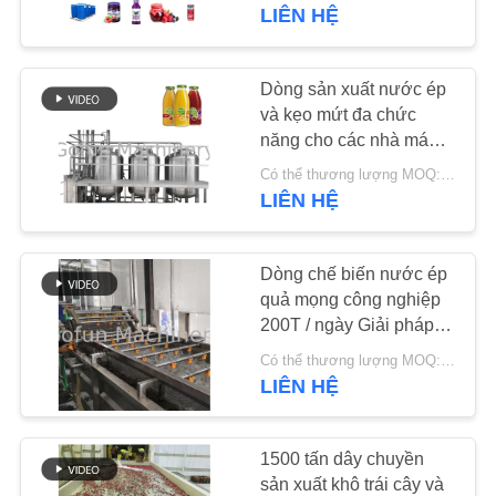
xay nhuyễn
LIÊN HỆ
VỀ
CHÚNG
Dòng sản xuất nước ép
241
TÔI
và kẹo mứt đa chức
Dây chuyền chế
năng cho các nhà máy
chế biến quả mọng
biến xoài
Có thể thương lượng MOQ:1 bộ
THAM
LIÊN HỆ
QUAN
NHÀ
Dòng chế biến nước ép
MÁY
quả mọng công nghiệp
200T / ngày Giải pháp
47
hoàn chỉnh
KIỂM
Có thể thương lượng MOQ:1 set
LIÊN HỆ
Error , Not Found
SOÁT
CHẤT
1500 tấn dây chuyền
LƯỢNG
sản xuất khô trái cây và