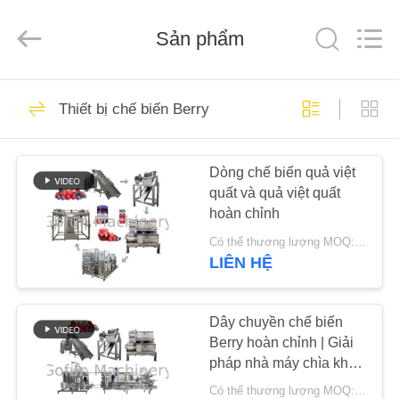
2026
Shanghai
Gofun
Sản phẩm
Machinery
Co.,
Ltd..
All
Rights
NHÀ
50
Reserved.
Thiết bị chế biến Berry
Dây chuyền chế
CÁC
biến rau
Dòng chế biến quả việt
SẢN
quất và quả việt quất
PHẨM
hoàn chỉnh
Có thể thương lượng MOQ:1 bộ
VIDEO
LIÊN HỆ
320
Dây chuyền chế
HƯỚNG
Dây chuyền chế biến
Berry hoàn chỉnh | Giải
DẪN
biến cà chua
pháp nhà máy chìa khóa
VR
trao tay cho nước ép &
Có thể thương lượng MOQ:1 bộ