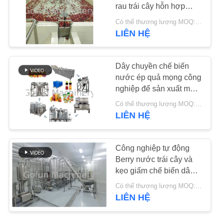
rau trái cây hỗn hợp
Công nghệ đập hai vít
LIÊN
Có thể thương lượng MOQ:1 set
LIÊN HỆ
145
HỆ
Dây chuyền chế
CHÚNG
Dây chuyền chế biến
TÔI
biến táo
nước ép quả mọng công
nghiệp để sản xuất mứt
TIN
20-1500T/Ngày
Có thể thương lượng MOQ:1 bộ
TỨC
LIÊN HỆ
64
CÁC
Công nghiệp tự động
Dây chuyền chế
Berry nước trái cây và
TRƯỜNG
kẹo giấm chế biến dây
biến dứa
HỢP
chuyền bộ máy đầy đủ
Có thể thương lượng MOQ:1 bộ
cho các nhà máy chế
LIÊN HỆ
biến
YÊU